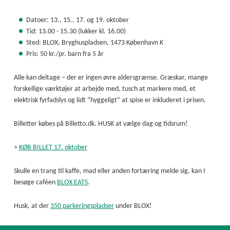
Datoer: 13., 15., 17. og 19. oktober
Tid: 13.00 - 15.30 (lukker kl. 16.00)
Sted: BLOX, Bryghuspladsen, 1473 København K
Pris: 50 kr./pr. barn fra 5 år
Alle kan deltage – der er ingen øvre aldersgrænse. Græskar, mange
forskellige værktøjer at arbejde med, tusch at markere med, et
elektrisk fyrfadslys og lidt ”hyggeligt” at spise er inkluderet i prisen.
Billetter købes på Billetto.dk.
HUSK at vælge dag og tidsrum!
>
KØB BILLET 17. oktober
Skulle en trang til kaffe, mad eller anden fortæring melde sig, kan I
besøge caféen
BLOX EATS
.
Husk, at der
350 parkeringspladser
under BLOX!