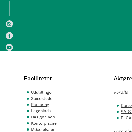
Faciliteter
Aktøre
Udstillinger
For alle
Spisesteder
Parkering
Dansk
Legeplads
SATS
Design Shop
BLOX
Kontorpladser
Mødelokaler
For profe