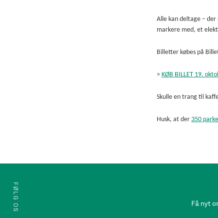
Alle kan deltage – der
markere med, et elektri
Billetter købes på Bill
>
KØB BILLET 19. okto
Skulle en trang til ka
Husk, at der
350 parke
FØLG OS
Få nyt o