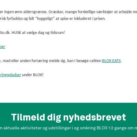
 er ingen øvre aldersgrænse. Græskar, mange forskellige værktøjer at arbejde m
sk fyrfadslys og lidt ”hyggeligt” at spise er inkluderet i prisen.
etto.dk.
HUSK at vælge dag og tidsrum!
ber
ffe, mad eller anden fortæring melde sig, kan I besøge caféen
BLOX EATS
.
ringspladser
under BLOX!
Tilmeld dig nyhedsbrevet
m aktuelle aktiviteter og udstillinger i og omkring BLOX 1-2 gange om