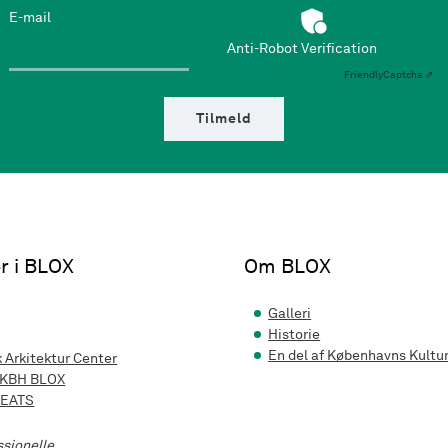
E-mail
Anti-Robot Verification
Friendly
Captcha ⇗
Tilmeld
r i BLOX
Om BLOX
Galleri
Historie
En del af Københavns Kultu
 Arkitektur Center
 KBH BLOX
 EATS
ssionelle